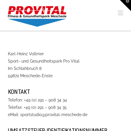
T
t
W
Na
Karl-Heinz Vollmer
Sport- und Gesundheitspark Pro Vital
Im Schlahbruch 8
59872 Meschede-Enste
KONTAKT
Telefon: +49 (0) 291 – 908 34 34
Telefax: +49 (0) 291 – 908 34 35
eMail: sportstudio@provital-meschede.de
UMSATZSTEUER-IDENTIFIKATIONSNUMMER